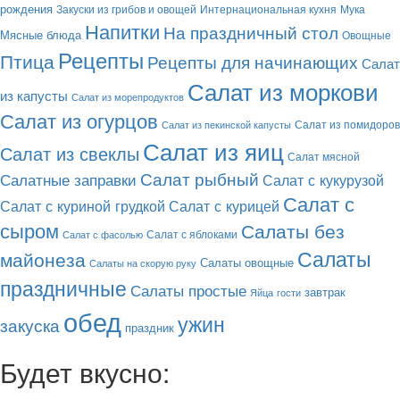
рождения
Закуски из грибов и овощей
Интернациональная кухня
Мука
Напитки
На праздничный стол
Мясные блюда
Овощные
Рецепты
Птица
Рецепты для начинающих
Салат
Салат из моркови
из капусты
Салат из морепродуктов
Салат из огурцов
Салат из помидоров
Салат из пекинской капусты
Салат из яиц
Салат из свеклы
Салат мясной
Салат рыбный
Салатные заправки
Салат с кукурузой
Салат с
Салат с куриной грудкой
Салат с курицей
сыром
Салаты без
Салат с яблоками
Салат с фасолью
Салаты
майонеза
Салаты овощные
Салаты на скорую руку
праздничные
Салаты простые
завтрак
Яйца
гости
обед
ужин
закуска
праздник
Будет вкусно: