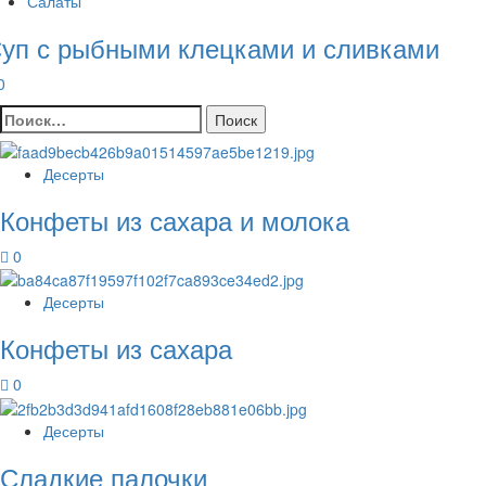
Салаты
уп с рыбными клецками и сливками
0
Найти:
Десерты
Конфеты из сахара и молока
0
Десерты
Конфеты из сахара
0
Десерты
Сладкие палочки