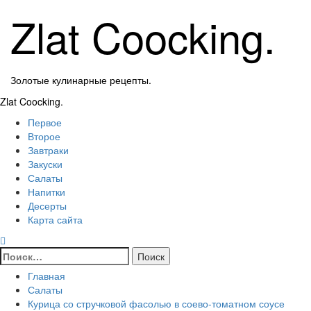
Перейти
Zlat Coocking.
к
содержимому
Золотые кулинарные рецепты.
Основное
Zlat Coocking.
меню
Первое
Второе
Завтраки
Закуски
Салаты
Напитки
Десерты
Карта сайта
Найти:
Главная
Салаты
Курица со стручковой фасолью в соево-томатном соусе