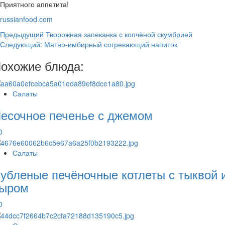
Приятного аппетита!
russianfood.com
Навигация
Предыдущий
Творожная запеканка с копчёной скумбрией
Следующий:
Мятно-имбирный согревающий напиток
записи
охожие блюда:
Салаты
есочное печенье с джемом
0
Салаты
убленые печёночные котлеты с тыквой 
ыром
0